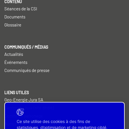
CONTENU
Séances de la CSI
Documents
Glossaire
COMMUNIQUÉS / MÉDIAS
Actualités
Événements
Communiqués de presse
LIENS UTILES
Geo-Energie Jura SA
Canton du Jura (site dédié)
Comité de patronage
Ce site utilise des cookies à des fins de
Autres liens
statistiques, d’optimisation et de marketing ciblé.