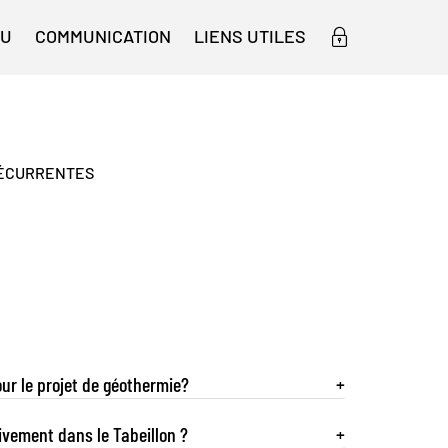
NU
COMMUNICATION
LIENS UTILES
RÉCURRENTES
our le projet de géothermie?
+
ivement dans le Tabeillon ?
+