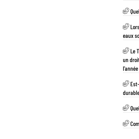
Quel
Lors
eaux so
Le T
un droi
Est-
durabl
Quel
Comm