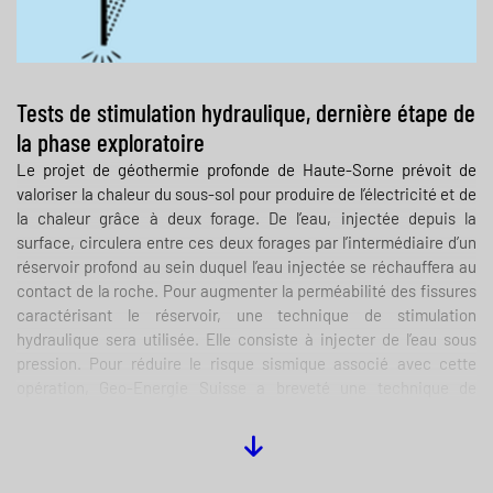
Tests de stimulation hydraulique, dernière étape de
la phase exploratoire
Le projet de géothermie profonde de Haute-Sorne prévoit de
valoriser la chaleur du sous-sol pour produire de l’électricité et de
la chaleur grâce à deux forage. De l’eau, injectée depuis la
surface, circulera entre ces deux forages par l’intermédiaire d’un
réservoir profond au sein duquel l’eau injectée se réchauffera au
contact de la roche. Pour augmenter la perméabilité des fissures
caractérisant le réservoir, une technique de stimulation
hydraulique sera utilisée. Elle consiste à injecter de l’eau sous
pression. Pour réduire le risque sismique associé avec cette
opération, Geo-Energie Suisse a breveté une technique de
stimulation par étapes. Lors de la phase exploratoire, en cours, et
en amont des opérations de stimulation hydraulique par étapes,
des tests de stimulation devront mesurer le comportement de la
roche lors de l’injection d’eau. Ces données permettront d’affiner